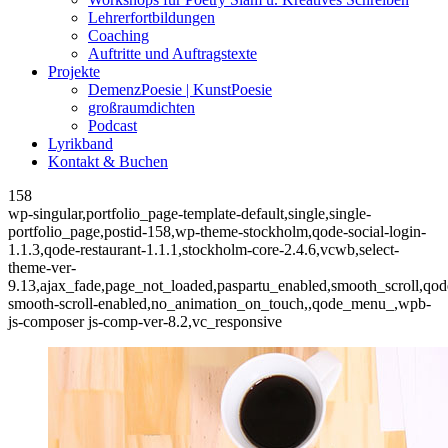
Lehrerfortbildungen
Coaching
Auftritte und Auftragstexte
Projekte
DemenzPoesie | KunstPoesie
großraumdichten
Podcast
Lyrikband
Kontakt & Buchen
158
wp-singular,portfolio_page-template-default,single,single-
portfolio_page,postid-158,wp-theme-stockholm,qode-social-login-
1.1.3,qode-restaurant-1.1.1,stockholm-core-2.4.6,vcwb,select-
theme-ver-
9.13,ajax_fade,page_not_loaded,paspartu_enabled,smooth_scroll,qod
smooth-scroll-enabled,no_animation_on_touch,,qode_menu_,wpb-
js-composer js-comp-ver-8.2,vc_responsive