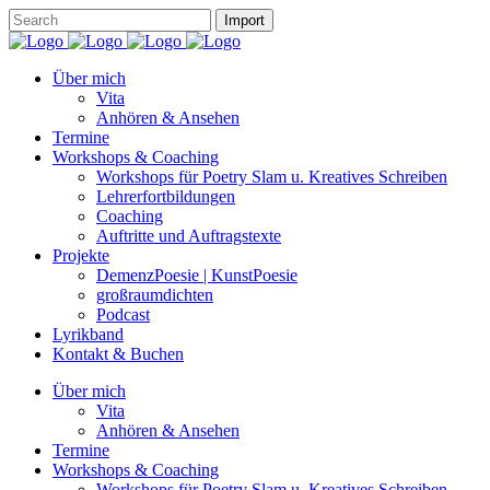
Über mich
Vita
Anhören & Ansehen
Termine
Workshops & Coaching
Workshops für Poetry Slam u. Kreatives Schreiben
Lehrerfortbildungen
Coaching
Auftritte und Auftragstexte
Projekte
DemenzPoesie | KunstPoesie
großraumdichten
Podcast
Lyrikband
Kontakt & Buchen
Über mich
Vita
Anhören & Ansehen
Termine
Workshops & Coaching
Workshops für Poetry Slam u. Kreatives Schreiben