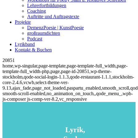
Lehrerfortbildungen
Coaching
Auftritte und Auftragstexte
Projekte
DemenzPoesie | KunstPoesie
großraumdichten
Podcast
Lyrikband
Kontakt & Buchen
20851
home,wp-singular,page-template,page-template-full_width,page-
template-full_width-php,page,page-id-20851,wp-theme-
stockholm,qode-social-login-1.1.3,qode-restaurant-1.1.1,stockholm-
core-2.4.6,vcwb,select-theme-ver-
9.13,ajax_fade,page_not_loaded,paspartu_enabled,smooth_scroll,qod
smooth-scroll-enabled,no_animation_on_touch,,qode_menu_,wpb-
js-composer js-comp-ver-8.2,vc_responsive
Lyrik,