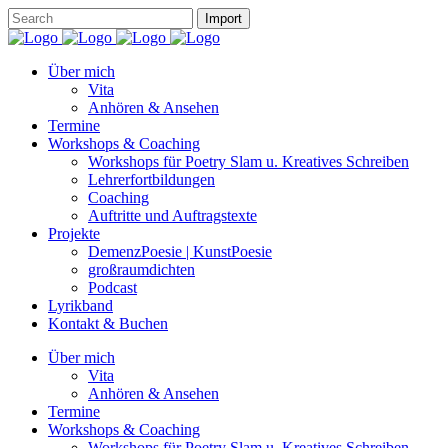
Über mich
Vita
Anhören & Ansehen
Termine
Workshops & Coaching
Workshops für Poetry Slam u. Kreatives Schreiben
Lehrerfortbildungen
Coaching
Auftritte und Auftragstexte
Projekte
DemenzPoesie | KunstPoesie
großraumdichten
Podcast
Lyrikband
Kontakt & Buchen
Über mich
Vita
Anhören & Ansehen
Termine
Workshops & Coaching
Workshops für Poetry Slam u. Kreatives Schreiben