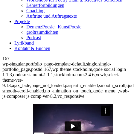
Lehrerfortbildungen
Coaching
Auftritte und Auftragstexte
Projekte
DemenzPoesie | KunstPoesie
großraumdichten
Podcast
Lyrikband
Kontakt & Buchen
167
wp-singular,portfolio_page-template-default,single,single-
portfolio_page,postid-167,wp-theme-stockholm,qode-social-login-
1.1.3,qode-restaurant-1.1.1,stockholm-core-2.4.6,vcwb,select-
theme-ver-
9.13,ajax_fade,page_not_loaded,paspartu_enabled,smooth_scroll,qod
smooth-scroll-enabled,no_animation_on_touch,,qode_menu_,wpb-
js-composer js-comp-ver-8.2,vc_responsive