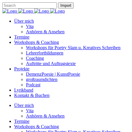
Über mich
Vita
Anhören & Ansehen
Termine
Workshops & Coaching
Workshops für Poetry Slam u. Kreatives Schreiben
Lehrerfortbildungen
Coaching
Auftritte und Auftragstexte
Projekte
DemenzPoesie | KunstPoesie
großraumdichten
Podcast
Lyrikband
Kontakt & Buchen
Über mich
Vita
Anhören & Ansehen
Termine
Workshops & Coaching
Workshops für Poetry Slam u. Kreatives Schreiben