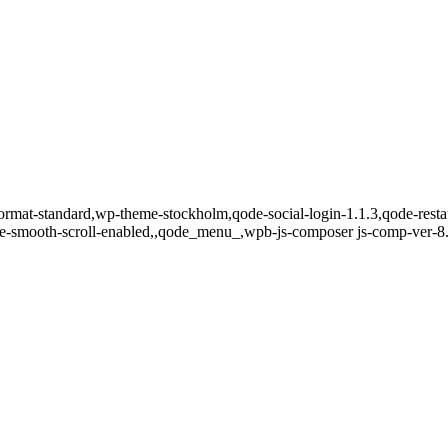
e-format-standard,wp-theme-stockholm,qode-social-login-1.1.3,qode-rest
de-smooth-scroll-enabled,,qode_menu_,wpb-js-composer js-comp-ver-8