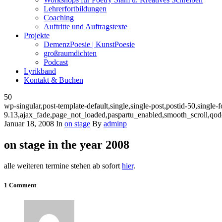
Lehrerfortbildungen
Coaching
Auftritte und Auftragstexte
Projekte
DemenzPoesie | KunstPoesie
großraumdichten
Podcast
Lyrikband
Kontakt & Buchen
50
wp-singular,post-template-default,single,single-post,postid-50,singl
9.13,ajax_fade,page_not_loaded,paspartu_enabled,smooth_scroll,qo
Januar 18, 2008
In
on stage
By
adminp
on stage in the year 2008
alle weiteren termine stehen ab sofort
hier
.
1 Comment