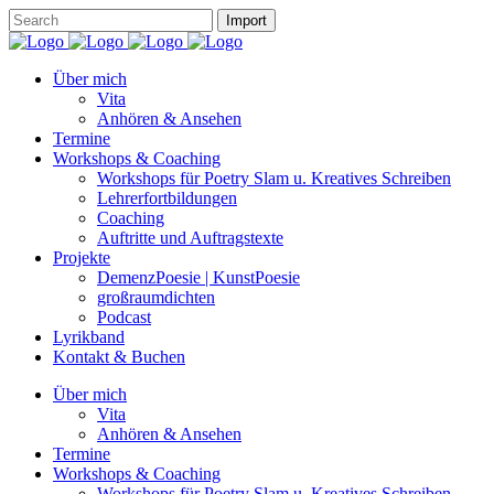
Über mich
Vita
Anhören & Ansehen
Termine
Workshops & Coaching
Workshops für Poetry Slam u. Kreatives Schreiben
Lehrerfortbildungen
Coaching
Auftritte und Auftragstexte
Projekte
DemenzPoesie | KunstPoesie
großraumdichten
Podcast
Lyrikband
Kontakt & Buchen
Über mich
Vita
Anhören & Ansehen
Termine
Workshops & Coaching
Workshops für Poetry Slam u. Kreatives Schreiben