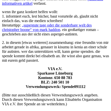
informativen artikel
verfasst.
wenn ihr ganz konkret helfen wollt:
1. informiert euch, lest bücher, baut vorurteile ab, glaubt nicht
einfach das, was die medien schreiben!
literaturtipp:
„supergute tage oder die sonderbare welt des
christopher boone“ von mark haddon
. ein großartiger roman –
geschrieben aus der sicht eines asperger-autisten.
2. in diesem [etwas weiteren] zusammenhang: eine freundin von mir
arbeitet gerade in afrika, genauer in kisumu in kenia an einer schule
für autisten. wer das unterstützen will, kann gerne spenden. die
spende kommt direkt bei elisabeth an. ihr wisst also ganz genau, was
mit eurem geld passiert.
VIA e.V.
Sparkasse Lüneburg
Kontonr. 650 88 783
BLZ: 240 501 10
Verwendungszweck: Spende091112
(Bitte nur ausschließlich diesen Verwendungszweck angeben.
Durch diesen Verwendungszweck kann Elisabtehs Organisation
VIA e.V. ihre Spende an sie weiterleiten.)