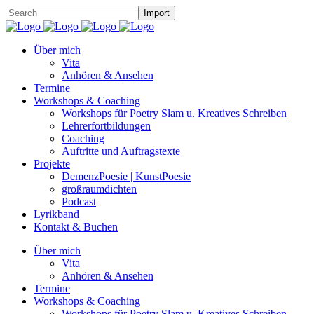
Über mich
Vita
Anhören & Ansehen
Termine
Workshops & Coaching
Workshops für Poetry Slam u. Kreatives Schreiben
Lehrerfortbildungen
Coaching
Auftritte und Auftragstexte
Projekte
DemenzPoesie | KunstPoesie
großraumdichten
Podcast
Lyrikband
Kontakt & Buchen
Über mich
Vita
Anhören & Ansehen
Termine
Workshops & Coaching
Workshops für Poetry Slam u. Kreatives Schreiben