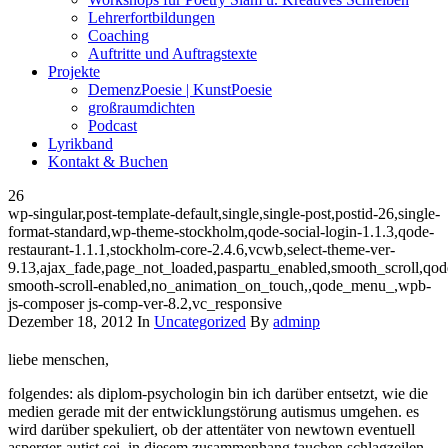
Lehrerfortbildungen
Coaching
Auftritte und Auftragstexte
Projekte
DemenzPoesie | KunstPoesie
großraumdichten
Podcast
Lyrikband
Kontakt & Buchen
26
wp-singular,post-template-default,single,single-post,postid-26,single-
format-standard,wp-theme-stockholm,qode-social-login-1.1.3,qode-
restaurant-1.1.1,stockholm-core-2.4.6,vcwb,select-theme-ver-
9.13,ajax_fade,page_not_loaded,paspartu_enabled,smooth_scroll,qod
smooth-scroll-enabled,no_animation_on_touch,,qode_menu_,wpb-
js-composer js-comp-ver-8.2,vc_responsive
Dezember 18, 2012
In
Uncategorized
By
adminp
liebe menschen,
folgendes: als diplom-psychologin bin ich darüber entsetzt, wie die
medien gerade mit der entwicklungstörung autismus umgehen. es
wird darüber spekuliert, ob der attentäter von newtown eventuell
asperger-autist sei. in diesem zusammenhang tauchen schlagzeilen