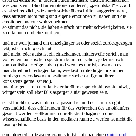
wie „autisten – blind für emotionen anderer“, „gefühlskalt“ etc. auf.
es ist schrecklich, wie durch solche überschriften suggeriert wird,
dass autisten nicht fähig sind eigene emotionen zu haben und die
emotionen anderer wahrzunehmen.
so stimmt das nicht. sie haben einfach nur mehr schwierigkeiten, sie
zu erkennen und einzuordnen.
und nur weil jemand ein einzelgänger ist oder sozial zurückgezogen
lebt, ist er nicht gleich autist.
und nicht jeder autist ist ein einzelgänger. mittlerweile spricht man
von einem autistischen spektrum beim menschen, jeder mensch
kann autistische züge haben (und wenn es nur ist, dass man es
manchmal nicht ertragen kann, wie bestimmte dinge im zimmer
rumliegen oder dass man bestimmte sachen aufgrund ihrer
konsistenz gerne isst etc.).
und übrigens – ein nerdfakt: der berühmte sprachphilosoph ludwig
wittgenstein soll ebenfalls asperger-autist gewesen sein.
es ist furchbar, was in den usa passiert ist und es ist nur zu gut
verständlich, dass erklärungen für das verbrechen des amokläufers
gesucht werden. vollkommen unreflektiert diagnosen ohne
wissenschaftliche basis in den medialen raum zu werfen ist nicht die
lösung dafür.
eine bloggerin, die asperger-autistin ist, hat dazu einen
guten und