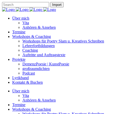
Über mich
Vita
Anhören & Ansehen
Termine
Workshops & Coaching
Workshops für Poetry Slam u. Kreatives Schreiben
Lehrerfortbildungen
Coaching
Auftritte und Auftragstexte
Projekte
DemenzPoesie | KunstPoesie
großraumdichten
Podcast
Lyrikband
Kontakt & Buchen
Über mich
Vita
Anhören & Ansehen
Termine
Workshops & Coaching
Workshops für Poetry Slam u. Kreatives Schreiben