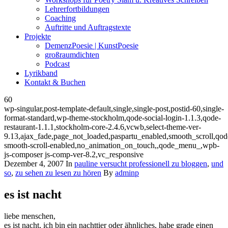
Lehrerfortbildungen
Coaching
Auftritte und Auftragstexte
Projekte
DemenzPoesie | KunstPoesie
großraumdichten
Podcast
Lyrikband
Kontakt & Buchen
60
wp-singular,post-template-default,single,single-post,postid-60,single-
format-standard,wp-theme-stockholm,qode-social-login-1.1.3,qode-
restaurant-1.1.1,stockholm-core-2.4.6,vcwb,select-theme-ver-
9.13,ajax_fade,page_not_loaded,paspartu_enabled,smooth_scroll,qod
smooth-scroll-enabled,no_animation_on_touch,,qode_menu_,wpb-
js-composer js-comp-ver-8.2,vc_responsive
Dezember 4, 2007
In
pauline versucht professionell zu bloggen
,
und
so
,
zu sehen zu lesen zu hören
By
adminp
es ist nacht
liebe menschen,
es ist nacht, ich bin ein nachttier oder ähnliches, habe grade einen