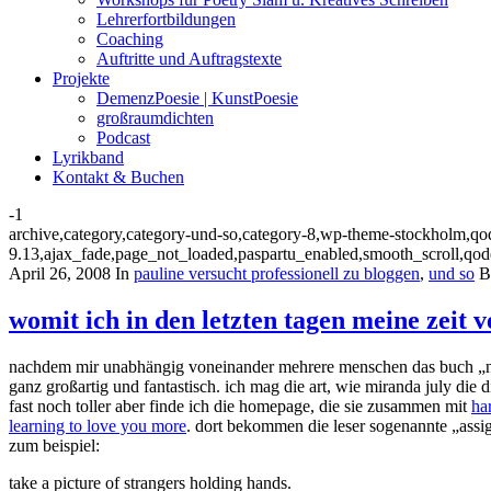
Lehrerfortbildungen
Coaching
Auftritte und Auftragstexte
Projekte
DemenzPoesie | KunstPoesie
großraumdichten
Podcast
Lyrikband
Kontakt & Buchen
-1
archive,category,category-und-so,category-8,wp-theme-stockholm,qode
9.13,ajax_fade,page_not_loaded,paspartu_enabled,smooth_scroll,qo
April 26, 2008
In
pauline versucht professionell zu bloggen
,
und so
B
womit ich in den letzten tagen meine zeit 
nachdem mir unabhängig voneinander mehrere menschen das buch „n
ganz großartig und fantastisch. ich mag die art, wie miranda july die d
fast noch toller aber finde ich die homepage, die sie zusammen mit
har
learning to love you more
. dort bekommen die leser sogenannte „assi
zum beispiel:
take a picture of strangers holding hands.