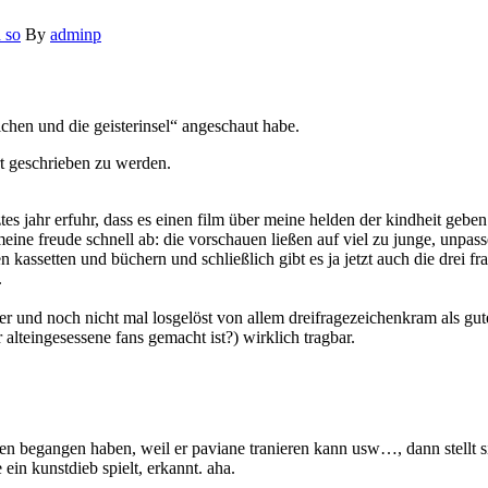
 so
By
adminp
chen und die geisterinsel“ angeschaut habe.
rt geschrieben zu werden.
tztes jahr erfuhr, dass es einen film über meine helden der kindheit geben
meine freude schnell ab: die vorschauen ließen auf viel zu junge, unpass
en kassetten und büchern und schließlich gibt es ja jetzt auch die drei fr
.
fehler und noch nicht mal losgelöst von allem dreifragezeichenkram als g
 alteingesessene fans gemacht ist?) wirklich tragbar.
hen begangen haben, weil er paviane tranieren kann usw…, dann stellt sich
 ein kunstdieb spielt, erkannt. aha.