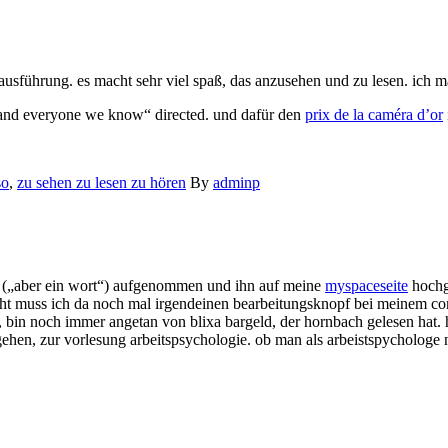
sführung. es macht sehr viel spaß, das anzusehen und zu lesen. ich ma
and everyone we know“ directed. und dafür den
prix de la caméra d’or
so
,
zu sehen zu lesen zu hören
By
adminp
text („aber ein wort“) aufgenommen und ihn auf meine
myspaceseite
hochge
leicht muss ich da noch mal irgendeinen bearbeitungsknopf bei meinem c
 bin noch immer angetan von blixa bargeld, der hornbach gelesen hat. 
ehen, zur vorlesung arbeitspsychologie. ob man als arbeistspychologe n