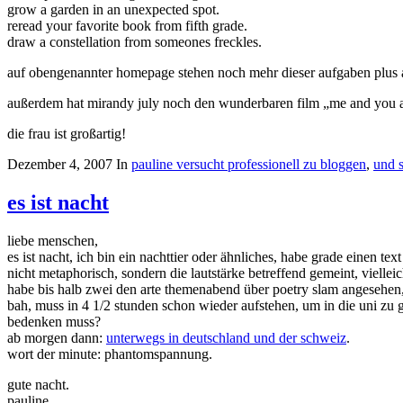
grow a garden in an unexpected spot.
reread your favorite book from fifth grade.
draw a constellation from someones freckles.
auf obengenannter homepage stehen noch mehr dieser aufgaben plus au
außerdem hat mirandy july noch den wunderbaren film „me and you 
die frau ist großartig!
Dezember 4, 2007
In
pauline versucht professionell zu bloggen
,
und 
es ist nacht
liebe menschen,
es ist nacht, ich bin ein nachttier oder ähnliches, habe grade einen 
nicht metaphorisch, sondern die lautstärke betreffend gemeint, viel
habe bis halb zwei den arte themenabend über poetry slam angesehen,
bah, muss in 4 1/2 stunden schon wieder aufstehen, um in die uni zu g
bedenken muss?
ab morgen dann:
unterwegs in deutschland und der schweiz
.
wort der minute: phantomspannung.
gute nacht.
pauline