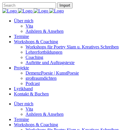
Über mich
Vita
Anhören & Ansehen
Termine
Workshops & Coaching
Workshops für Poetry Slam u. Kreatives Schreiben
Lehrerfortbildungen
Coaching
Auftritte und Auftragstexte
Projekte
DemenzPoesie | KunstPoesie
großraumdichten
Podcast
Lyrikband
Kontakt & Buchen
Über mich
Vita
Anhören & Ansehen
Termine
Workshops & Coaching
Workshops für Poetry Slam u. Kreatives Schreiben