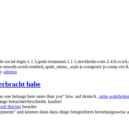
-social-login-1.1.3,qode-restaurant-1.1.1,stockholm-core-2.4.6,vcwb,
de-smooth-scroll-enabled,,qode_menu_,wpb-js-composer js-comp-ver-8
y
adminp
verbracht habe
o one belongs here more than you“ bzw. auf deutsch
„zehn wahrheite
inge betrachtet/beschreibt. kaufen!
rell fletcher
betreibt:
gnments“ und können dann dazu dinge fotografieren beziehungsweise au