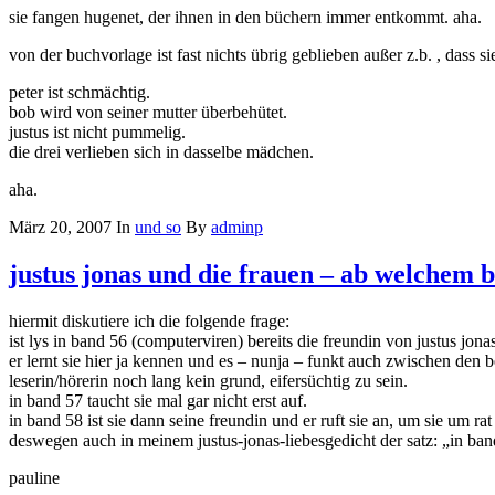
sie fangen hugenet, der ihnen in den büchern immer entkommt. aha.
von der buchvorlage ist fast nichts übrig geblieben außer z.b. , dass s
peter ist schmächtig.
bob wird von seiner mutter überbehütet.
justus ist nicht pummelig.
die drei verlieben sich in dasselbe mädchen.
aha.
März 20, 2007
In
und so
By
adminp
justus jonas und die frauen – ab welchem b
hiermit diskutiere ich die folgende frage:
ist lys in band 56 (computerviren) bereits die freundin von justus jona
er lernt sie hier ja kennen und es – nunja – funkt auch zwischen den 
leserin/hörerin noch lang kein grund, eifersüchtig zu sein.
in band 57 taucht sie mal gar nicht erst auf.
in band 58 ist sie dann seine freundin und er ruft sie an, um sie um rat
deswegen auch in meinem justus-jonas-liebesgedicht der satz: „in band
pauline