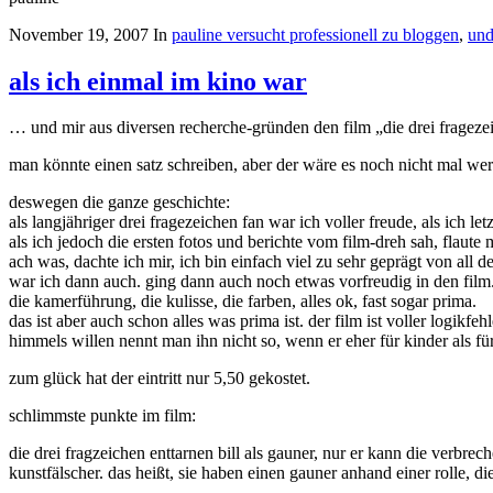
November 19, 2007
In
pauline versucht professionell zu bloggen
,
und
als ich einmal im kino war
… und mir aus diversen recherche-gründen den film „die drei fragezei
man könnte einen satz schreiben, aber der wäre es noch nicht mal we
deswegen die ganze geschichte:
als langjähriger drei fragezeichen fan war ich voller freude, als ich le
als ich jedoch die ersten fotos und berichte vom film-dreh sah, flaute 
ach was, dachte ich mir, ich bin einfach viel zu sehr geprägt von all d
war ich dann auch. ging dann auch noch etwas vorfreudig in den film
die kamerführung, die kulisse, die farben, alles ok, fast sogar prima.
das ist aber auch schon alles was prima ist. der film ist voller logik
himmels willen nennt man ihn nicht so, wenn er eher für kinder als für
zum glück hat der eintritt nur 5,50 gekostet.
schlimmste punkte im film:
die drei fragzeichen enttarnen bill als gauner, nur er kann die verbrec
kunstfälscher. das heißt, sie haben einen gauner anhand einer rolle, die